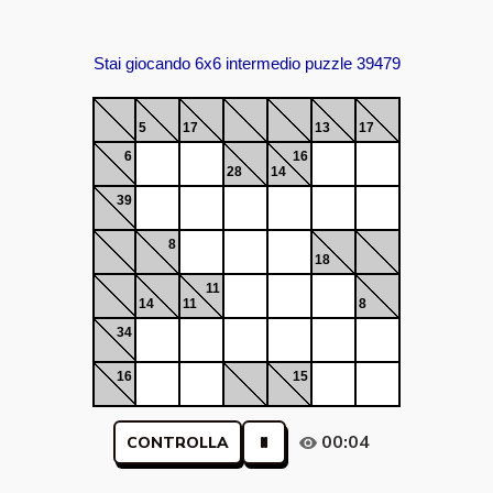
Stai giocando 6x6 intermedio puzzle 39479
5
17
13
17
6
16
28
14
39
8
18
11
14
11
8
34
16
15
00:04
CONTROLLA