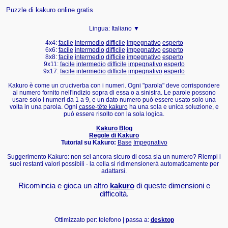
Puzzle di kakuro online gratis
Lingua:
Italiano ▼
4x4:
facile
intermedio
difficile
impegnativo
esperto
6x6:
facile
intermedio
difficile
impegnativo
esperto
8x8:
facile
intermedio
difficile
impegnativo
esperto
9x11:
facile
intermedio
difficile
impegnativo
esperto
9x17:
facile
intermedio
difficile
impegnativo
esperto
Kakuro è come un cruciverba con i numeri. Ogni "parola" deve corrispondere
al numero fornito nell'indizio sopra di essa o a sinistra. Le parole possono
usare solo i numeri da 1 a 9, e un dato numero può essere usato solo una
volta in una parola. Ogni
casse-tête kakuro
ha una sola e unica soluzione, e
può essere risolto con la sola logica.
Kakuro Blog
Regole di Kakuro
Tutorial su Kakuro:
Base
Impegnativo
Suggerimento Kakuro: non sei ancora sicuro di cosa sia un numero? Riempi i
suoi restanti valori possibili - la cella si ridimensionerà automaticamente per
adattarsi.
Ricomincia e gioca un altro
kakuro
di queste dimensioni e
difficoltà.
Ottimizzato per: telefono | passa a:
desktop