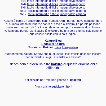
4x4:
facile
intermedio
difficile
impegnativo
esperto
6x6:
facile
intermedio
difficile
impegnativo
esperto
8x8:
facile
intermedio
difficile
impegnativo
esperto
9x11:
facile
intermedio
difficile
impegnativo
esperto
9x17:
facile
intermedio
difficile
impegnativo
esperto
Kakuro è come un cruciverba con i numeri. Ogni "parola" deve corrispondere
al numero fornito nell'indizio sopra di essa o a sinistra. Le parole possono
usare solo i numeri da 1 a 9, e un dato numero può essere usato solo una
volta in una parola. Ogni
casse-tête kakuro
ha una sola e unica soluzione, e
può essere risolto con la sola logica.
Kakuro Blog
Regole di Kakuro
Tutorial su Kakuro:
Base
Impegnativo
Suggerimento Kakuro: Sapevi che puoi usare i tasti freccia della tua tastiera
per muoverti su e giù, a sinistra e a destra?
Ricomincia e gioca un altro
kakuro
di queste dimensioni e
difficoltà.
Ottimizzato per: telefono | passa a:
desktop
Prova anche
sudoku
e
hitori