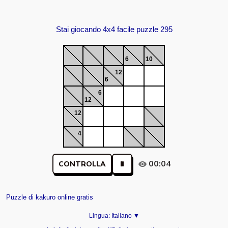
Stai giocando 4x4 facile puzzle 295
6
10
12
6
6
12
12
4
00:04
CONTROLLA
Puzzle di kakuro online gratis
Lingua:
Italiano ▼